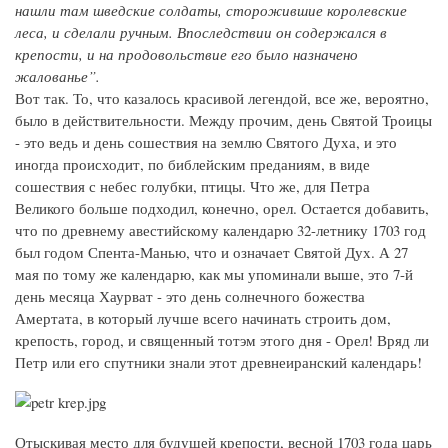
нашли там шведские солдаты, сторожившие королевские
леса, и сделали ручным. Впоследствии он содержался в
крепости, и на продовольствие его было назначено
жалованье”.
Вот так. То, что казалось красивой легендой, все же, вероятно,
было в действительности. Между прочим, день Святой Троицы
- это ведь и день сошествия на землю Святого Духа, и это
иногда происходит, по библейским преданиям, в виде
сошествия с небес голубки, птицы. Что же, для Петра
Великого больше подходил, конечно, орел. Остается добавить,
что по древнему авестийскому календарю 32-летнику 1703 год
был годом Спента-Манью, что и означает Святой Дух. А 27
мая по тому же календарю, как мы упоминали выше, это 7-й
день месяца Хаурват - это день солнечного божества
Амертата, в который лучше всего начинать строить дом,
крепость, город, и священный тотэм этого дня - Орел! Вряд ли
Петр или его спутники знали этот древнеиранский календарь!
Отыскивая место для будущей крепости, весной 1703 года царь