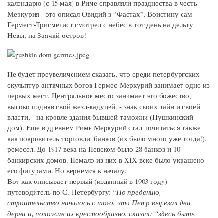
календарю (с 15 мая) в Риме справляли празднества в честь
Меркурия - это описал Овидий в “Фастах”. Воистину сам
Гермест-Трисмегист смотрел с небес в тот день на дельту
Невы, на Заячий остров!
Не будет преувеличением сказать, что среди петербургских
скульптур античных богов Гермес-Меркурий занимает одно из
первых мест. Центральное место занимает это божество,
высоко подняв свой жезл-кадуцей, - знак своих тайн и своей
власти, - на кровле здания бывшей таможни (Пушкинский
дом). Еще в древнем Риме Меркурий стал почитаться также
как покровитель торговли, банков (их было много уже тогда!),
ремесел. До 1917 века на Невском было 28 банков и 10
банкирских домов. Немало из них в XIX веке было украшено
его фигурами. Но вернемся к началу.
Вот как описывает первый (изданный в 1903 году)
путеводитель по С.-Петербургу: “
По преданию,
строительство началось с того, что Петр вырезал два
дерна и, положив их крестообразно, сказал: “здесь быть