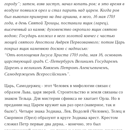
городу”; затем, взяв заступ, начал копать ров; в это время в
воздухе появился орел и стал парить над царем. Когда ров
был выкопан примерно на два аршина, в него, 16 мая 1703
года, в день Святой Троицы, поставили ящик (ларец),
высеченный из камня; духовенство окропило ящик святою
водою; Государь вложил в него золотой ковчег с частью
мощей святого Апостола Андрея Первозванного; потом Царь
покрыл ящик каменною доскою с надписью:
“Отъ воплощения Iисуса Христа 1703 года, мая 16, основанъ
царствующий градъ С.-Петербургъ Великимъ Государемъ
Царемъ и великимъ Княземъ Петромъ Алексъевичемъ,
Самодержцемъ Всероссiйскимъ”
.
Царь, Самодержец - этот Человек в мифологии связан с
образом Льва, царя зверей. Строительство и земля связаны со
знаком Тельца. Для мистерии сфинкса не хватает Орла. Но в
предании над Царем кружит как раз орел (наверное, так и
было!). Четыре знака Зодиака, Лев, Водолей (Человек), Телец и
Скорпион (Орел) образуют в круге Зодиака крест. Крестом
сложил Петр первые два дерна, - конечно, это был
христианский символ, - но также и один из древних символов