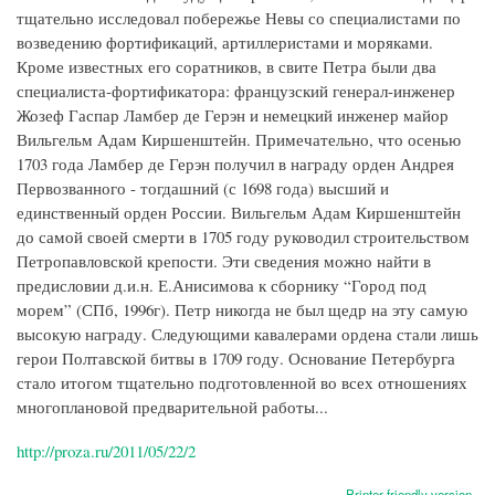
тщательно исследовал побережье Невы со специалистами по
возведению фортификаций, артиллеристами и моряками.
Кроме известных его соратников, в свите Петра были два
специалиста-фортификатора: французский генерал-инженер
Жозеф Гаспар Ламбер де Герэн и немецкий инженер майор
Вильгельм Адам Киршенштейн. Примечательно, что осенью
1703 года Ламбер де Герэн получил в награду орден Андрея
Первозванного - тогдашний (с 1698 года) высший и
единственный орден России. Вильгельм Адам Киршенштейн
до самой своей смерти в 1705 году руководил строительством
Петропавловской крепости. Эти сведения можно найти в
предисловии д.и.н. Е.Анисимова к сборнику “Город под
морем” (СПб, 1996г). Петр никогда не был щедр на эту самую
высокую награду. Следующими кавалерами ордена стали лишь
герои Полтавской битвы в 1709 году. Основание Петербурга
стало итогом тщательно подготовленной во всех отношениях
многоплановой предварительной работы...
http://proza.ru/2011/05/22/2
Printer-friendly version