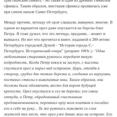
сфинкса. Таким образом, мистерия сфинкса проявилась уже
при самом начале Санкт-Петербурга.
Между прочим, легенду об орле слышали, наверное, многие. В
одном из вариантов орел даже опускается на березы близ
Петра. Я тоже думал, что это легенда, предание, - может и
вымысел. Но вот что прочитал в книге, изданной к 200-летию
Петербурга городской Думой - “История города С.-
Петербурга. Исторический очерк” (репринт 1993г.):
“Одна
любопытная старинная рукопись передает такую
подробность. Когда Петр взялся за заступ, с высоты
спустился орел и парил над островом. Царь, отойдя в
сторону, срубил две тонкие березки и, соединив их верхушки,
поставил стволы в выкопанные ямы. Таким образом, они
должны были обозначать место для ворот будущей
крепости. Орел опустился и сел на березки; его сняли
оттуда, и Петр, обрадованный счастливым
предзнаменованием, перевязал орлу ноги платком и посадил
его к себе на руку... Та же рукопись поясняет со слов
жителей тех мест, что орел уже давно жил на острове. Его