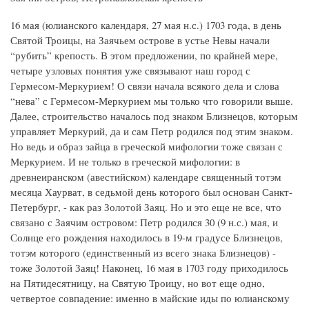
16 мая (юлианского календаря, 27 мая н.с.) 1703 года, в день
Святой Троицы, на Заячьем острове в устье Невы начали
“рубить” крепость. В этом предложении, по крайней мере,
четыре узловых понятия уже связывают наш город с
Гермесом-Меркурием! О связи начала всякого дела и слова
“нева” с Гермесом-Меркурием мы только что говорили выше.
Далее, строительство началось под знаком Близнецов, которым
управляет Меркурий, да и сам Петр родился под этим знаком.
Но ведь и образ зайца в греческой мифологии тоже связан с
Меркурием. И не только в греческой мифологии: в
древнеиранском (авестийском) календаре священный тотэм
месяца Хаурват, в седьмой день которого был основан Санкт-
Петербург, - как раз Золотой Заяц. Но и это еще не все, что
связано с Заячим островом: Петр родился 30 (9 н.с.) мая, и
Солнце его рождения находилось в 19-м градусе Близнецов,
тотэм которого (единственный из всего знака Близнецов) -
тоже Золотой Заяц! Наконец, 16 мая в 1703 году приходилось
на Пятидесятницу, на Святую Троицу, но вот еще одно,
четвертое совпадение: именно в майские иды по юлианскому