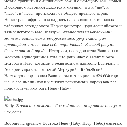
можно сравнить и с английским new, и с немецким neu - новый.
В основном историки сходятся к мнению, что и “ню”, и
“нево”, и “нева” происходят от общего древнего корня.
Но вот расшифрованная надпись на вавилонских глиняных
табличках легендарного Навуходоносора, царя ассирийского и
вавилонского: “
Нево, который наблюдает за небесными и
земными воинствами, вооружил мою руку скипетром
правосудия... Нево, сам себя породивший, Высший разум...
благослови мой труд
”. Историки, исследователи Вавилона и
Ассирии единодушны в том, что речь идет о великом боге
мудрости Нево, который в религиозном пантеоне Вавилона и
Ассирии управлял планетой Меркурий. “Библейский”
Навуходоносор правил Вавилоном и Ассирией в 626-604гг до
н.э. В его имени (как и у многих вавилонских царей) как раз
присутствует имя бога Нево (Набу).
Набу. В вавилон. религии - бог мудрости, покровитель наук и
искусств.
Вообще на древнем Востоке Нево (Набу, Неву, Небо) означало