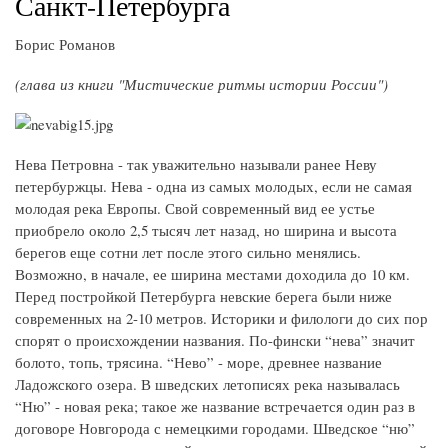
Санкт-Петербурга
Борис Романов
(глава из книги "Мистические ритмы истории России")
Нева Петровна - так уважительно называли ранее Неву
петербуржцы. Нева - одна из самых молодых, если не самая
молодая река Европы. Свой современный вид ее устье
приобрело около 2,5 тысяч лет назад, но ширина и высота
берегов еще сотни лет после этого сильно менялись.
Возможно, в начале, ее ширина местами доходила до 10 км.
Перед постройкой Петербурга невские берега были ниже
современных на 2-10 метров. Историки и филологи до сих пор
спорят о происхождении названия. По-фински “нева” значит
болото, топь, трясина. “Нево” - море, древнее название
Ладожского озера. В шведских летописях река называлась
“Ню” - новая река; такое же название встречается один раз в
договоре Новгорода с немецкими городами. Шведское “ню”