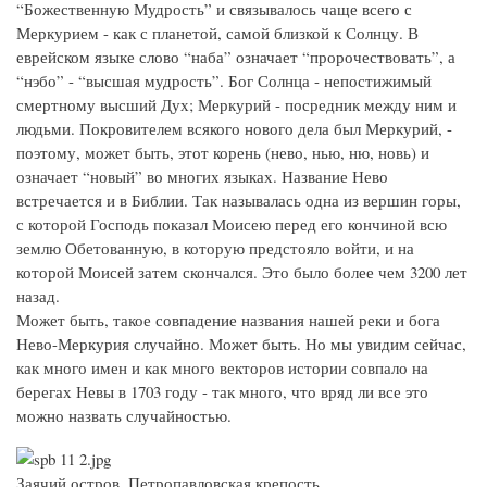
“Божественную Мудрость” и связывалось чаще всего с
Меркурием - как с планетой, самой близкой к Солнцу. В
еврейском языке слово “наба” означает “пророчествовать”, а
“нэбо” - “высшая мудрость”. Бог Солнца - непостижимый
смертному высший Дух; Меркурий - посредник между ним и
людьми. Покровителем всякого нового дела был Меркурий, -
поэтому, может быть, этот корень (нево, нью, ню, новь) и
означает “новый” во многих языках. Название Нево
встречается и в Библии. Так называлась одна из вершин горы,
с которой Господь показал Моисею перед его кончиной всю
землю Обетованную, в которую предстояло войти, и на
которой Моисей затем скончался. Это было более чем 3200 лет
назад.
Может быть, такое совпадение названия нашей реки и бога
Нево-Меркурия случайно. Может быть. Но мы увидим сейчас,
как много имен и как много векторов истории совпало на
берегах Невы в 1703 году - так много, что вряд ли все это
можно назвать случайностью.
Заячий остров, Петропавловская крепость