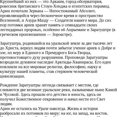
Крупнейший из них — это Аркаим, город-обсерватория,
ровесник британского Стоун-Хенджа и египетских пирамид.
Арии почитали Зервана — Непостижимый Абсолют,
проявляющийся через бесконечное время и пространство
Вселенной, и Ахура-Мазду — Создателя нашего мира. До сих
пор потомки ариев хранят память о семнадцати своих
легендарных пророках, особенно об Аирьемане и Заратуштре (в
греческом произношении — Зороастре).
Заратуштра, родившийся на уральской земле за две тысячи лет
до Христа, вернул людям почти забытое учение ариев о Добре и
зле, их веру в Единого и Премудрого Бога-Творца,
противостоящего духу разрушения. Проповеди Заратуштры
возродили духовное наследие Арктиды-Хванирасы. Его идеи
повлияли на все мировые религии, философию, науку и
культуру нашей планеты, став стержнем человеческой
цивилизации.
Рождение Заратуштры легенда связывает с местом, где
сливаются две великие уральские реки, называемые ныне Камой
и Чусовой. Здесь прошли его детство и юность, здесь он
получил Божественное откровение и начал нести его Свет
людям.
Арии не остались на Урале навсегда. Жизнь и история
разбросали их потомков по миру: на юг, на запад, на восток.