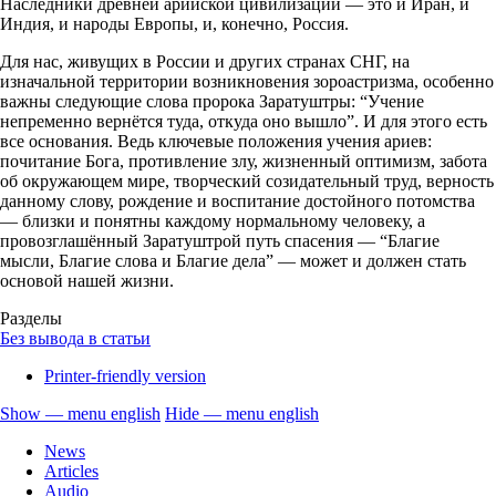
Наследники древней арийской цивилизации — это и Иран, и
Индия, и народы Европы, и, конечно, Россия.
Для нас, живущих в России и других странах СНГ, на
изначальной территории возникновения зороастризма, особенно
важны следующие слова пророка Заратуштры: “Учение
непременно вернётся туда, откуда оно вышло”. И для этого есть
все основания. Ведь ключевые положения учения ариев:
почитание Бога, противление злу, жизненный оптимизм, забота
об окружающем мире, творческий созидательный труд, верность
данному слову, рождение и воспитание достойного потомства
— близки и понятны каждому нормальному человеку, а
провозглашённый Заратуштрой путь спасения — “Благие
мысли, Благие слова и Благие дела” — может и должен стать
основой нашей жизни.
Разделы
Без вывода в статьи
Printer-friendly version
Show — menu english
Hide — menu english
menu
News
english
Articles
Audio