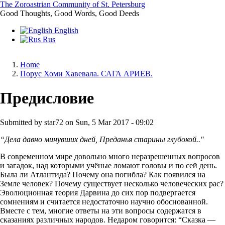
Skip
The Zoroastrian Community of St. Petersburg
to
Good Thoughts, Good Words, Good Deeds
main
English
content
Rus
Home
Порус Хоми Хавевала. САГА АРИЕВ.
Breadcrumb
Предисловие
Submitted by
star72
on
Sun, 5 Mar 2017 - 09:02
“Дела давно минувших дней, Преданья старины глубокой.."
В современном мире довольно много неразрешенных вопросов
и загадок, над которыми учёные ломают головы и по сей день.
Была ли Атлантида? Почему она погибла? Как появился на
Земле человек? Почему существует несколько человеческих рас?
Эволюционная теория Дарвина до сих пор подвергается
сомнениям и считается недостаточно научно обоснованной.
Вместе с тем, многие ответы на эти вопросы содержатся в
сказаниях различных народов. Недаром говорится: “Сказка —