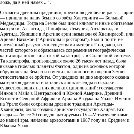
ложь, да в ней намек ...”.
Согласно древним преданиям, предки людей белой расы — арии
— пришли на нашу Землю со звёзд Хавторинга — Большой
Медведицы. Тогда на Земле был иной климат и иные обитаемые
материки: Атлантида, Пацифида, Лемурия, Антарктида и
Арктида. Жившие в Арктиде арии называли её Хванирасой, или
Ариана Ваэджой (“Арийским Простором”). Был и почти не
населённый разумными существами материк Г ондвана, из
частей которого и образовалась современная географическая
карта мира после гигантской катастрофы в Солнечной системе.
Та катастрофа, произошедшая около 26 тысяч лет назад, была
вызвана гибелью планеты Фаэтон, один из осколков которой
обрушился на Землю и изменил наклон оси вращения Земли
относительно ее орбиты. От ушедших на дно мирового океана
материков древности остались лишь легенды и осколки
существовавших на них великих цивилизаций: государства
Инков и Майя в Центральной и Южной Америке, Древний
Египет в Северной Африке и Ариана Ваэджа на Урале. Именно
на Урале были сохранены древние традиции Арктиды-
Хванирасы, было создано арийское государство Хайрат. Его
следы — более 20 городов, датируемых IV—V тысячелетиями
до нашей эры, найдены археологами в 1987 году на Среднем и
Южном Урале.