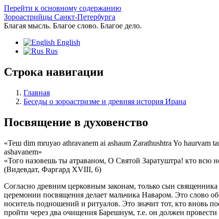
Перейти к основному содержанию
Зороастрийцы Санкт-Петербурга
Благая мысль. Благое слово. Благое дело.
English
Rus
Строка навигации
Главная
Беседы о зороастризме и древняя история Ирана
Посвящение в духовенство
«Теш dim mruyao athravanem ai ashaum Zarathushtra Yo haurvam ta
ashavanem»
«Того назовешь ты атраваном, О Святой Заратуштра! кто всю но
(Видевдат, Фаргард XVIII, 6)
Согласно древним церковным законам, только сын священника 
церемонии посвящения делает мальчика Наваром. Это слово обр
носитель подношений и ритуалов. Это значит тот, кто вновь п
пройти через два очищения Барешнум, т.е. он должен провести