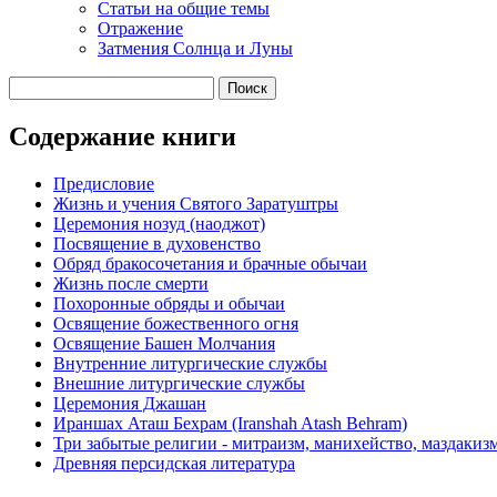
Cтатьи на общие темы
Отражение
Затмения Солнца и Луны
Содержание книги
Предисловие
Жизнь и учения Святого Заратуштры
Церемония нозуд (наоджот)
Посвящение в духовенство
Обряд бракосочетания и брачные обычаи
Жизнь после смерти
Похоронные обряды и обычаи
Освящение божественного огня
Освящение Башен Молчания
Внутренние литургические службы
Внешние литургические службы
Церемония Джашан
Ираншах Аташ Бехрам (Iranshah Atash Behram)
Три забытые религии - митраизм, манихейство, маздакиз
Древняя персидская литература