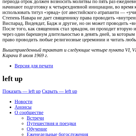
периода отрок должен возносить молитвы по пять раз ежедневн
начинают подготовку к четырехдневной инициации, во время к
использовать титул «эрвад» (от авестийского атрапаити — «учи
Степень Навара не дает священнику права проводить «внутрен
Виспарад, Видевдат, Бадж и другие, но он может проводить «
После того, как священник стал эрвадом, он проходит вторую
через один барешнум длительностью в девять дней, за которы
право проводить любые религиозные церемонии и читать любы
Вышеприведенный трактат и следующие четыре пункта VI, VII
Карачи 8 июля 1969 г.
Версия для печати
left up
Показать — left up
Скрыть — left up
Новости
Анонсы
О сообществе
Встречи
Путешествия и поездки
Обучение
Еженедельные богослужения