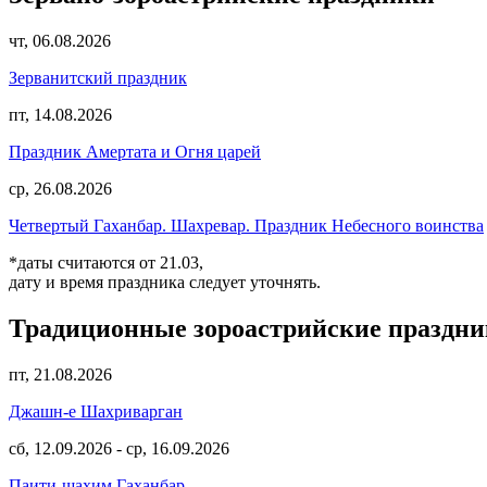
чт, 06.08.2026
Зерванитский праздник
пт, 14.08.2026
Праздник Амертата и Огня царей
ср, 26.08.2026
Четвертый Гаханбар. Шахревар. Праздник Небесного воинства
*даты считаются от 21.03,
дату и время праздника следует уточнять.
Традиционные зороастрийские праздн
пт, 21.08.2026
Джашн-е Шахриварган
сб, 12.09.2026
-
ср, 16.09.2026
Паити-шахим Гаханбар