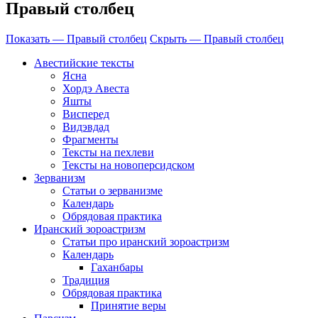
Правый столбец
Показать — Правый столбец
Скрыть — Правый столбец
Авестийские тексты
Ясна
Хордэ Авеста
Яшты
Висперед
Видэвдад
Фрагменты
Тексты на пехлеви
Тексты на новоперсидском
Зерванизм
Статьи о зерванизме
Календарь
Обрядовая практика
Иранский зороастризм
Статьи про иранский зороастризм
Календарь
Гаханбары
Традиция
Обрядовая практика
Принятие веры