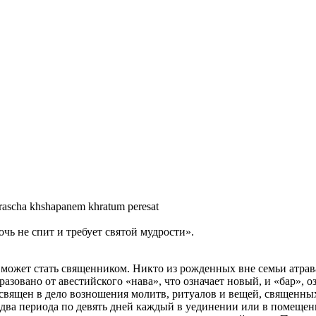
rascha khshapanem khratum peresat
чь не спит и требует святой мудрости».
может стать священником. Никто из рожденных вне семьи атрав
азовано от авестийского «нава», что означает новый, и «бар», 
освящен в дело возношения молитв, ритуалов и вещей, священны
 два периода по девять дней каждый в уединении или в помещени