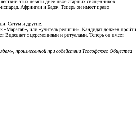
ошествии этих девяти дней двое старших священников
испарад, Афринган и Бадж. Теперь он имеет право
ши, Сатум и другие.
ак «Маратаб», или «учитель религии». Кандидат должен пройти
ет Видевдат с церемониями и ритуалами. Теперь он имеет
ядам», произнесенной при содействии Теософского Общества