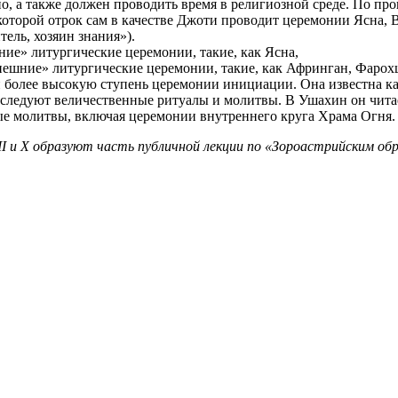
о, а также должен проводить время в религиозной среде. По пр
оторой отрок сам в качестве Джоти проводит церемонии Ясна, В
тель, хозяин знания»).
ние» литургические церемонии, такие, как Ясна,
внешние» литургические церемонии, такие, как Афринган, Фарох
 и более высокую ступень церемонии инициации. Она известна к
м следуют величественные ритуалы и молитвы. В Ушахин он чита
е молитвы, включая церемонии внутреннего круга Храма Огня.
 и X образуют часть публичной лекции по «Зороастрийским обр