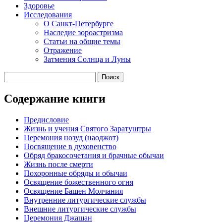
Здоровье
Исследования
О Санкт-Петербурге
Наследие зороастризма
Cтатьи на общие темы
Отражение
Затмения Солнца и Луны
Содержание книги
Предисловие
Жизнь и учения Святого Заратуштры
Церемония нозуд (наоджот)
Посвящение в духовенство
Обряд бракосочетания и брачные обычаи
Жизнь после смерти
Похоронные обряды и обычаи
Освящение божественного огня
Освящение Башен Молчания
Внутренние литургические службы
Внешние литургические службы
Церемония Джашан