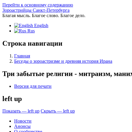
Перейти к основному содержанию
Зороастрийцы Санкт-Петербурга
Благая мысль. Благое слово. Благое дело.
English
Rus
Строка навигации
Главная
Беседы о зороастризме и древняя история Ирана
Три забытые религии - митраизм, мани
Версия для печати
left up
Показать — left up
Скрыть — left up
Новости
Анонсы
О сообществе