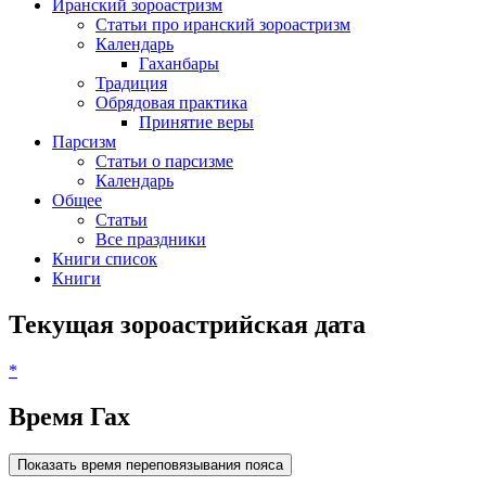
Иранский зороастризм
Статьи про иранский зороастризм
Календарь
Гаханбары
Традиция
Обрядовая практика
Принятие веры
Парсизм
Статьи о парсизме
Календарь
Общее
Статьи
Все праздники
Книги список
Книги
Текущая зороастрийская дата
*
Время Гах
Показать время переповязывания пояса