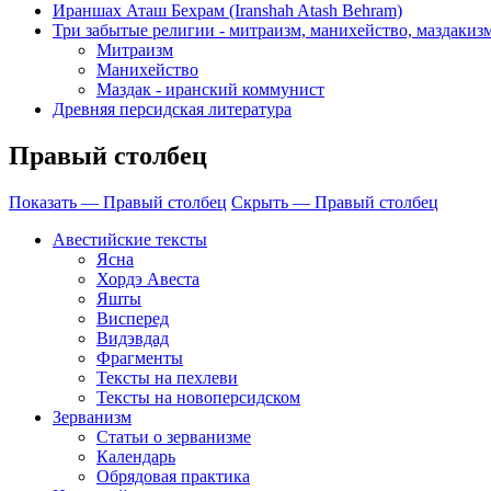
Ираншах Аташ Бехрам (Iranshah Atash Behram)
Три забытые религии - митраизм, манихейство, маздакиз
Митраизм
Манихейство
Маздак - иранский коммунист
Древняя персидская литература
Правый столбец
Показать — Правый столбец
Скрыть — Правый столбец
Авестийские тексты
Ясна
Хордэ Авеста
Яшты
Висперед
Видэвдад
Фрагменты
Тексты на пехлеви
Тексты на новоперсидском
Зерванизм
Статьи о зерванизме
Календарь
Обрядовая практика