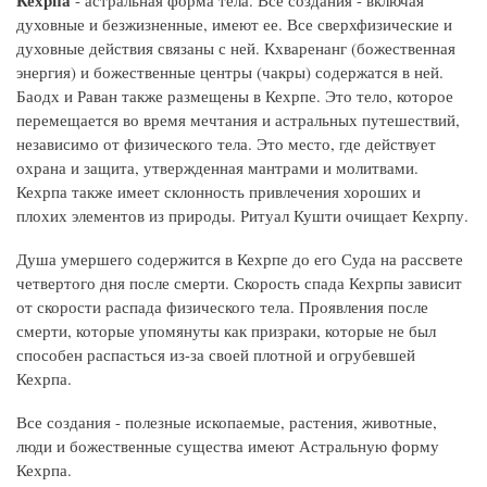
духовные и безжизненные, имеют ее. Все сверхфизические и
духовные действия связаны с ней. Кхваренанг (божественная
энергия) и божественные центры (чакры) содержатся в ней.
Баодх и Раван также размещены в Кехрпе. Это тело, которое
перемещается во время мечтания и астральных путешествий,
независимо от физического тела. Это место, где действует
охрана и защита, утвержденная мантрами и молитвами.
Кехрпа также имеет склонность привлечения хороших и
плохих элементов из природы. Ритуал Кушти очищает Кехрпу.
Душа умершего содержится в Кехрпе до его Суда на рассвете
четвертого дня после смерти. Скорость спада Кехрпы зависит
от скорости распада физического тела. Проявления после
смерти, которые упомянуты как призраки, которые не был
способен распасться из-за своей плотной и огрубевшей
Кехрпа.
Все создания - полезные ископаемые, растения, животные,
люди и божественные существа имеют Астральную форму
Кехрпа.