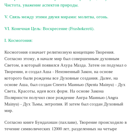
Чистота, уважение аспектов природы.
V. Связь между этими двумя мирами: молитва, огонь.
VI. Конечная Цель: Воскресение (Frashokereti).
I. Космогония:
Космогония означает религиозную концепцию Творения.
Согласно этому, в начале мир был совершенным духовным
Светом, в который появился Ахура Мазда. Затем он подумал о
Творении, и создал Аша - Неизменный Закон, на основе
которого были рождены все Духовные создания. Далее, на
основе Аша, был создан Спента Маинью (Spenta Mainyu) - Дух
Света, Красоты, идея всех форм. На основе Закона
Полярности получил свое рождение Ангра Маинью (Angra
Mainyu) - Дух Тьмы, энтропия. И затем был создан Духовный
мир.
Согласно книге Бундахишн (пахлави), Творение происходило в
течение символических 12000 лет, разделенных на четыре