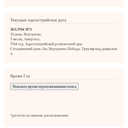
Текущая зороастрийская дата
20.5.3764 ЗРЭ
20 день, Вертрагна,
5 месяц, Амертата,
3764 год, Заратуштрийской религиозной эры.
Сегодняшний день (Ав. Вертрагна) Победа, Триумф над дьяволом.
*
Время Гах
Показать время переповязывания пояса
*расчеты по вашему расположению