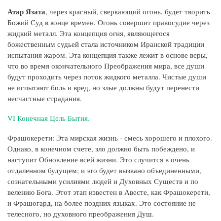
Атар Язата
, через красный, сверкающий огонь, будет творить
Божий Суд в конце времен. Огонь совершит правосудие через
жидкий металл. Эта концепция огня, являющегося
божественным судьей стала источником Иранской традиции
испытания жаром. Эта концепция также лежит в основе веры,
что во время окончательного Преображения мира, все души
будут проходить через поток жидкого металла. Чистые души
не испытают боль и вред, но злые должны будут перенести
несчастные страдания.
VI Конечная Цель Бытия.
Фрашокерети: Эта мирская жизнь - смесь хорошего и плохого.
Однако, в конечном счете, зло должно быть побеждено, и
наступит Обновление всей жизни. Это случится в очень
отдаленном будущем; и это будет вызвано объединенными,
сознательными усилиями людей и Духовных Существ и по
велению Бога. Этот этап известен в Авесте, как Фрашокерети,
и Фрашогард, на более поздних языках. Это состояние не
телесного, но духовного преображения Душ.