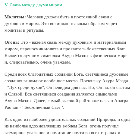
V. Связь между двумя миром:
Молитвы:
Человек должен быть в постоянной связи с
духовным миром. Это возможно главным образом через
молитвы и ритуалы.
Огонь:
Это - важная связь между духовным и материальным
миром, переносчик молитв и проявитель божественных благ.
Является лучшим символом Ахура Мазды в физическом мире
и, следовательно, очень уважаем.
Среди всех благодатных созданий Бога, светящиеся духовные
создания занимают особенное место. Поскольку Ахура Мазда
- "Дух среди духов", Он невидим для нас. Но, Он полон светом
и Славой. Все светящиеся создания являются символами
Ахура Мазды. Далее, самый высокий рай также назван Анагра
Раочан - ' Бесконечный Свет '.
Как одно из наиболее удивительных созданий Природы, и одна
из наиболее вдохновляющих эмблем Бога, огонь получил
всемирное уважение и почитание почти во всех странах и