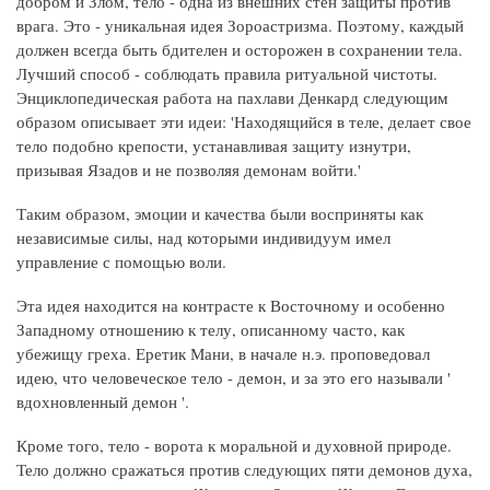
добром и Злом, тело - одна из внешних стен защиты против
врага. Это - уникальная идея Зороастризма. Поэтому, каждый
должен всегда быть бдителен и осторожен в сохранении тела.
Лучший способ - соблюдать правила ритуальной чистоты.
Энциклопедическая работа на пахлави Денкард следующим
образом описывает эти идеи: 'Находящийся в теле, делает свое
тело подобно крепости, устанавливая защиту изнутри,
призывая Язадов и не позволяя демонам войти.'
Таким образом, эмоции и качества были восприняты как
независимые силы, над которыми индивидуум имел
управление с помощью воли.
Эта идея находится на контрасте к Восточному и особенно
Западному отношению к телу, описанному часто, как
убежищу греха. Еретик Мани, в начале н.э. проповедовал
идею, что человеческое тело - демон, и за это его называли '
вдохновленный демон '.
Кроме того, тело - ворота к моральной и духовной природе.
Тело должно сражаться против следующих пяти демонов духа,