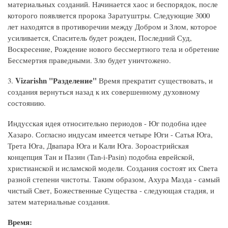
материальных созданий. Начинается хаос и беспорядок, после
которого появляется пророка Заратуштры. Следующие 3000
лет находятся в противоречии между Добром и Злом, которое
усиливается, Спаситель будет рожден, Последний Суд,
Воскресение, Рождение нового бессмертного тела и обретение
Бессмертия праведными. Зло будет уничтожено.
Vizarishn "Разделение"
3.
Время прекратит существовать, и
создания вернуться назад к их совершенному духовному
состоянию.
Индусская идея относительно периодов - Юг подобна идее
Хазаро. Согласно индусам имеется четыре Юги - Сатья Юга,
Трета Юга, Двапара Юга и Кали Юга. Зороастрийская
концепция Тан и Пазин (Tan-i-Pasin) подобна еврейской,
христианской и исламской модели. Создания состоят их Света
разной степени чистоты. Таким образом, Ахура Мазда - самый
чистый Свет, Божественные Существа - следующая стадия, и
затем материальные создания.
Время: