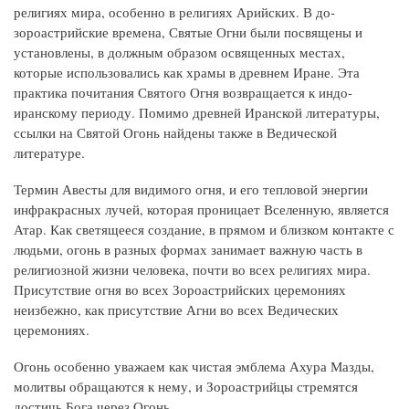
религиях мира, особенно в религиях Арийских. В до-
зороастрийские времена, Святые Огни были посвящены и
установлены, в должным образом освященных местах,
которые использовались как храмы в древнем Иране. Эта
практика почитания Святого Огня возвращается к индо-
иранскому периоду. Помимо древней Иранской литературы,
ссылки на Святой Огонь найдены также в Ведической
литературе.
Термин Авесты для видимого огня, и его тепловой энергии
инфракрасных лучей, которая проницает Вселенную, является
Атар. Как светящееся создание, в прямом и близком контакте с
людьми, огонь в разных формах занимает важную часть в
религиозной жизни человека, почти во всех религиях мира.
Присутствие огня во всех Зороастрийских церемониях
неизбежно, как присутствие Агни во всех Ведических
церемониях.
Огонь особенно уважаем как чистая эмблема Ахура Мазды,
молитвы обращаются к нему, и Зороастрийцы стремятся
достичь Бога через Огонь.