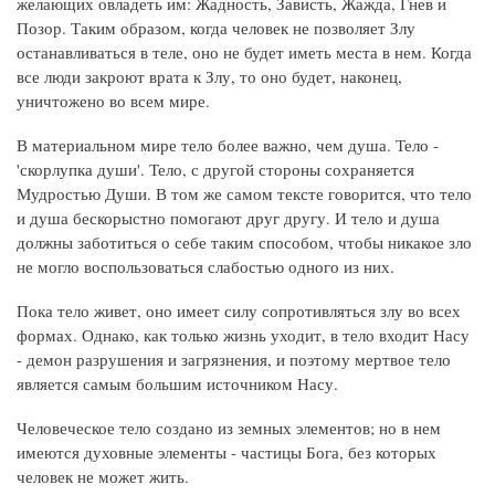
желающих овладеть им: Жадность, Зависть, Жажда, Гнев и
Позор. Таким образом, когда человек не позволяет Злу
останавливаться в теле, оно не будет иметь места в нем. Когда
все люди закроют врата к Злу, то оно будет, наконец,
уничтожено во всем мире.
В материальном мире тело более важно, чем душа. Тело -
'скорлупка души'. Тело, с другой стороны сохраняется
Мудростью Души. В том же самом тексте говорится, что тело
и душа бескорыстно помогают друг другу. И тело и душа
должны заботиться о себе таким способом, чтобы никакое зло
не могло воспользоваться слабостью одного из них.
Пока тело живет, оно имеет силу сопротивляться злу во всех
формах. Однако, как только жизнь уходит, в тело входит Насу
- демон разрушения и загрязнения, и поэтому мертвое тело
является самым большим источником Насу.
Человеческое тело создано из земных элементов; но в нем
имеются духовные элементы - частицы Бога, без которых
человек не может жить.