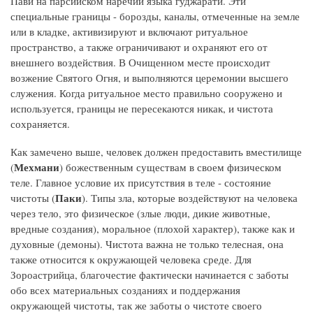
Пави на парсийском наречии языка гуджарати. Эти
специальные границы - борозды, каналы, отмеченные на земле
или в кладке, активизируют и включают ритуальное
пространство, а также ограничивают и охраняют его от
внешнего воздействия. В Очищенном месте происходит
возжение Святого Огня, и выполняются церемонии высшего
служения. Когда ритуальное место правильно сооружено и
используется, границы не пересекаются никак, и чистота
сохраняется.
Как замечено выше, человек должен предоставить вместилище
Мехмани
(
) божественным существам в своем физическом
теле. Главное условие их присутствия в теле - состояние
Паки
чистоты (
). Типы зла, которые воздействуют на человека
через тело, это физическое (злые люди, дикие животные,
вредные создания), моральное (плохой характер), также как и
духовные (демоны). Чистота важна не только телесная, она
также относится к окружающей человека среде. Для
Зороастрийца, благочестие фактически начинается с заботы
обо всех материальных созданиях и поддержания
окружающей чистоты, так же заботы о чистоте своего