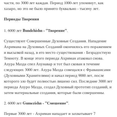
части, по 3000 лет каждая. Период 1000-лет упомянут, как
хазаро, но это не было принято буквально - тысячу лет.
Периоды Творения
Bundehishn - "Творение"
1. 6000 лет
.
Существуют Совершенные Духовные Создания. Нападение
Ахримана на Духовных Созданий окончилось его поражением
и высылкой назад, в его место существования - Безрадостную
Темноту. В конце этого периода Ахриман атаковал снова.
Ахура Мазда спел Ахунавар и тот был скован в течение
следующих 3000 лет. Ахура Мазда совещался с Фравашисами
(Духовными Хранителями) и начал период 9000 лет, после
которого зло будет полностью лишено сил. Последние 3000 лет
периода Ахуро Мазда, создал Духовный прототип созданий, и
затем материальные создания, которые были совершенны.
Gumezishn - "Смешение"
2. 6000 лет
.
Первые 3000 лет - Ахриман нападает и захватывает 7