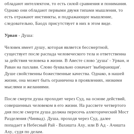
обладают интеллектом, то есть силой сравнения и понимания.
Однако они обладают первыми двумя типами мышления, то
есть отражают инстинкты, и подражающее мышление,
следовательно, Баодх присутствует в них в этом виде.
Урван
- Душа:
Человек имеет душу, которая является бессмертной,
существует после распада человеческого тела и ответственна
за действия человека в жизни. В Авесте слово 'душа' - Урван, и
Раван на пахлави. Слово буквально означает 'выбирающая'.
Душе свойственны божественные качества. Однако, в нашей
жизни, она может быть ограничена в проявлениях, низкими
мыслями и желаниями.
После смерти душа проходит через Суд, на основе действий,
совершенных человеком в его жизни. На рассвете четвертого
дня после смерти душа должна пересечь аллегорический Мост
Разделения (Чинвад). Душа, проходя через Суд, далее
попадает в Небесный Рай - Вахишта Аху, или В Ад - Ачишта
Аху, судя по делам.