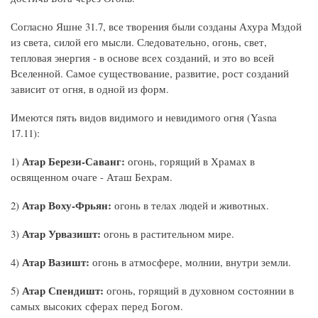
Согласно Яшне 31.7, все творения были созданы Ахура Мздой
из света, силой его мысли. Следовательно, огонь, свет,
тепловая энергия - в основе всех созданий, и это во всей
Вселенной. Самое существование, развитие, рост созданий
зависит от огня, в одной из форм.
Имеются пять видов видимого и невидимого огня (Yasna
17.11):
Атар Берези-Саванг:
1)
огонь, горящий в Храмах в
освященном очаге - Аташ Бехрам.
Атар Воху-Фрьян:
2)
огонь в телах людей и животных.
Атар Урвазишт:
3)
огонь в растительном мире.
Атар Вазишт:
4)
огонь в атмосфере, молнии, внутри земли.
Атар Спендишт:
5)
огонь, горящий в духовном состоянии в
самых высоких сферах перед Богом.