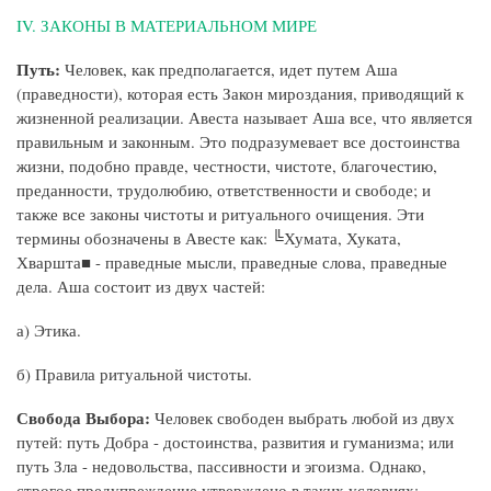
IV. ЗАКОНЫ В МАТЕРИАЛЬНОМ МИРЕ
Путь:
Человек, как предполагается, идет путем Аша
(праведности), которая есть Закон мироздания, приводящий к
жизненной реализации. Авеста называет Аша все, что является
правильным и законным. Это подразумевает все достоинства
жизни, подобно правде, честности, чистоте, благочестию,
преданности, трудолюбию, ответственности и свободе; и
также все законы чистоты и ритуального очищения. Эти
термины обозначены в Авесте как: ╚Хумата, Хуката,
Хваршта■ - праведные мысли, праведные слова, праведные
дела. Аша состоит из двух частей:
а) Этика.
б) Правила ритуальной чистоты.
Свобода Выбора:
Человек свободен выбрать любой из двух
путей: путь Добра - достоинства, развития и гуманизма; или
путь Зла - недовольства, пассивности и эгоизма. Однако,
строгое предупреждение утверждено в таких условиях: