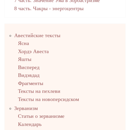
7 часть. Значение Ума в Зороастризме
8 часть. Чакры - энергоцентры
Правый
Авестийские тексты
столбец
Ясна
Хордэ Авеста
Яшты
Висперед
Видэвдад
Фрагменты
Тексты на пехлеви
Тексты на новоперсидском
Зерванизм
Статьи о зерванизме
Календарь