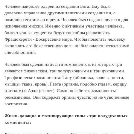
Человек наиболее одарен из созданий Бога. Ему было
доверено управление другими телесными созданиями, с
помощью его мысли и речи. Человек был создан с целью и для
исполнения миссии. Именно с активным участием человека,
божественные существа будут способны реализовать
Фрашокерети - Воскресение мира. Чтобы помогать человеку
выполнять его божественную цель, он был одарен несколькими
способностями.
Человек был сделан из девяти компонентов, из которых три
являются физическим, три полудуховными и три духовными.
Три физических компонента: Тану (оболочка, волосы, ногти,
мышцы, ткань, кровь), Гаета (органы, подобно глазам, сердцу
и легким) и Азди (скелет). Сами по себе эти компоненты
безжизненны. Они содержат органы чувств, но не чувственные
восприятия.
Жизнь дающие и мотивирующие силы - три полудуховных
компонента:
Кехрпа
- астральная форма тела. Все создания - включая