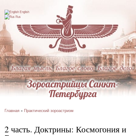
Перейти
к
English
основному
Rus
содержанию
Благая мысль. Благое слово. Благое дело.
Зороастрийцы Санкт-
Петербурга
Главная
Практический зороастризм
Строка
навигации
2 часть. Доктрины: Космогония и