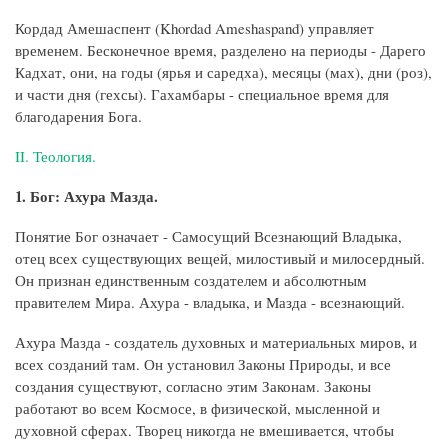
Кордад Амешаспент (Khordad Ameshaspand) управляет
временем. Бесконечное время, разделено на периоды - Дарего
Кадхат, они, на годы (ярья и саредха), месяцы (мах), дни (роз),
и части дня (гехсы). Гахамбары - специальное время для
благодарения Бога.
II. Теология.
1. Бог: Ахура Мазда.
Понятие Бог означает - Самосущий Всезнающий Владыка,
отец всех существующих вещей, милостивый и милосердный.
Он признан единственным создателем и абсолютным
правителем Мира. Ахура - владыка, и Мазда - всезнающий.
Ахура Мазда - создатель духовных и материальных миров, и
всех созданий там. Он установил Законы Природы, и все
создания существуют, согласно этим Законам. Законы
работают во всем Космосе, в физической, мысленной и
духовной сферах. Творец никогда не вмешивается, чтобы