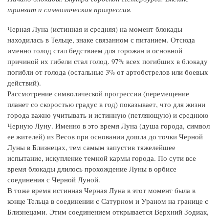
транзит и символическая прогрессия.
Черная Луна (истинная и средняя) на момент блокады
находилась в Тельце, знаке связанном с питанием. Отсюда
именно голод стал бедствием для горожан и основной
причиной их гибели стал голод. 97% всех погибших в блокаду
погибли от голода (остальные 3% от артобстрелов или боевых
действий).
Рассмотрение символической прогрессии (перемещение
планет со скоростью градус в год) показывает, что для жизни
города важно учитывать и истинную (петляющую) и среднюю
Черную Луну. Именно в это время Луна (душа города, символ
ее жителей) из Весов при основании дошла до точки Черной
Луны в Близнецах, тем самым запустив тяжелейшее
испытание, искупление темной кармы города. По сути все
время блокады длилось прохождение Луны в орбисе
соединения с Черной Луной.
В тоже время истинная Черная Луна в этот момент была в
конце Тельца в соединении с Сатурном и Ураном на границе с
Близнецами. Этим соединением открывается Верхний Зодиак,