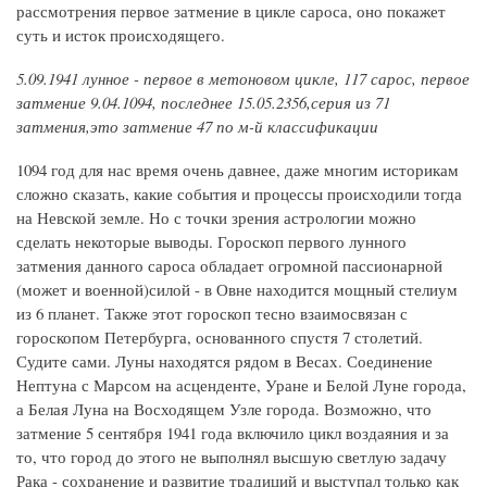
рассмотрения первое затмение в цикле сароса, оно покажет
суть и исток происходящего.
5.09.1941 лунное - первое в метоновом цикле, 117 сарос, первое
затмение 9.04.1094, последнее 15.05.2356,серия из 71
затмения,это затмение 47 по м-й классификации
1094 год для нас время очень давнее, даже многим историкам
сложно сказать, какие события и процессы происходили тогда
на Невской земле. Но с точки зрения астрологии можно
сделать некоторые выводы. Гороскоп первого лунного
затмения данного сароса обладает огромной пассионарной
(может и военной)силой - в Овне находится мощный стелиум
из 6 планет. Также этот гороскоп тесно взаимосвязан с
гороскопом Петербурга, основанного спустя 7 столетий.
Судите сами. Луны находятся рядом в Весах. Соединение
Нептуна с Марсом на асценденте, Уране и Белой Луне города,
а Белая Луна на Восходящем Узле города. Возможно, что
затмение 5 сентября 1941 года включило цикл воздаяния и за
то, что город до этого не выполнял высшую светлую задачу
Рака - сохранение и развитие традиций и выступал только как