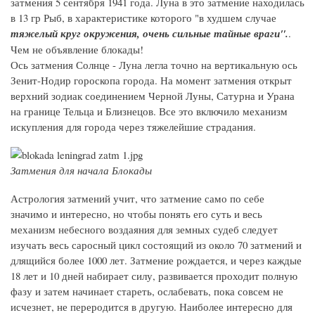
затмения 5 сентября 1941 года. Луна в это затмение находилась
в 13 гр Рыб, в характеристике которого "в худшем случае
тяжелый круг окружения, очень сильные тайные враги".
.
Чем не объявление блокады!
Ось затмения Солнце - Луна легла точно на вертикальную ось
Зенит-Нодир гороскопа города. На момент затмения открыт
верхний зодиак соединением Черной Луны, Сатурна и Урана
на границе Тельца и Близнецов. Все это включило механизм
искупления для города через тяжелейшие страдания.
Затмения для начала Блокады
Астрология затмений учит, что затмение само по себе
значимо и интересно, но чтобы понять его суть и весь
механизм небесного воздаяния для земных судеб следует
изучать весь саросный цикл состоящий из около 70 затмений и
длящийся более 1000 лет. Затмение рождается, и через каждые
18 лет и 10 дней набирает силу, развивается проходит полную
фазу и затем начинает стареть, ослабевать, пока совсем не
исчезнет, не переродится в другую. Наиболее интересно для