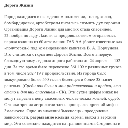
Дорога Жизни
Город находился в осажденном положении, голод, холод,
бомбардировки, артобстрелы пытались сломить дух горожан.
Организация Дороги Жизни для многих стала спасением.
22 ноября по льду Ладоги за продовольствием отправилась
первая колонна из 60 автомашин ГАЗ-АА (более известные как
«полуторки») под командованием капитана В. А. Порчунова.
Это считается открытием Дороги Жизни. Всего в первую
блокадную зиму ледовая дорога работала до 24 апреля — 152
дня. За это время было перевезено 361 109 т различных грузов,
в том числе 262 419 т продовольствия. Из города было
эвакуировано более 550 тысяч беженцев и более 35 тысяч
раненых. (
Среди них были и мои родственники и предки, это
стало и для них спасением - СК
). Эти сухие цифры никак не
могут выразить цену спасенных человеческих жизней, судеб.
С точки зрения астрологии здесь проигрался древний миф о
Змееносце. Одно из значений Змееносца - преодоление
разрывание кольца
зависимости,
кармы, выход в верхний
мир. Это созвездие находится на границе знаков Скорпиона и