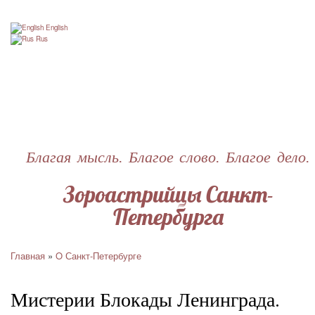
Перейти
к
English
основному
Rus
содержанию
Благая мысль. Благое слово. Благое дело.
Зороастрийцы Санкт-
Петербурга
Главная
O Санкт-Петербурге
Строка
навигации
Мистерии Блокады Ленинграда.