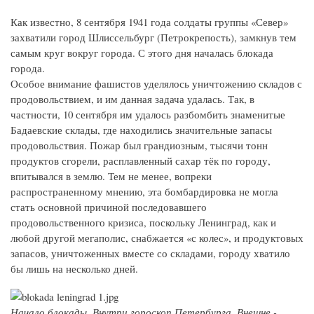
Как известно, 8 сентября 1941 года солдаты группы «Север»
захватили город Шлиссельбург (Петрокрепость), замкнув тем
самым круг вокруг города. С этого дня началась блокада
города.
Особое внимание фашистов уделялось уничтожению складов с
продовольствием, и им данная задача удалась. Так, в
частности, 10 сентября им удалось разбомбить знаменитые
Бадаевские склады, где находились значительные запасы
продовольствия. Пожар был грандиозным, тысячи тонн
продуктов сгорели, расплавленный сахар тёк по городу,
впитывался в землю. Тем не менее, вопреки
распространенному мнению, эта бомбардировка не могла
стать основной причиной последовавшего
продовольственного кризиса, поскольку Ленинград, как и
любой другой мегаполис, снабжается «с колес», и продуктовых
запасов, уничтоженных вместе со складами, городу хватило
бы лишь на несколько дней.
Начало блокады. Внутри гороскоп Петербурга. Внешне -