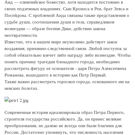
Аид — олимпийское божество, хотя находится постоянно в
своих подземных владениях. Сын Кроноса и Реи, брат Зевса и
Посейдона. С проблемой Аида связаны также представления о
судьбе души, соотношении души и тела, справедливом
возмездии — образе богини Дике, действии закона
неотвратимости.
Известно, что в нашем мире неумолимо действует закон
воздаяния, причинно-следственной связи. Любой поступок за
собой обязательно влечет либо награду либо возмездие. Чтобы
понять причину трагедии блокадного города, необходимо
рассмотреть фигуру ее основателя - царя Петра Алексеевича
Романова, вошедшего в историю как Петр Первый.
Также важно рассмотреть гороскоп города, основанного им на
невских болотах.
Современная история идеализировала образ Петра Первого,
строителя государства российского. Да, он принес великие
преобразования, но далеко не всегда они были благими для
России. Достаточно упомянуть, что численность населения