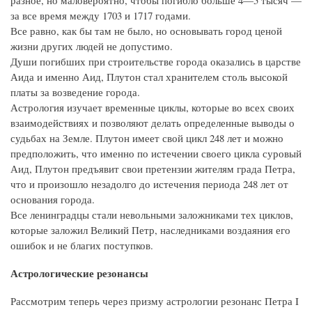
разное, но маловероятно, чтобы погибло больше 4—5 тысяч —
за все время между 1703 и 1717 годами.
Все равно, как бы там не было, но основывать город ценой
жизни других людей не допустимо.
Души погибших при строительстве города оказались в царстве
Аида и именно Аид, Плутон стал хранителем столь высокой
платы за возведение города.
Астрология изучает временные циклы, которые во всех своих
взаимодействиях и позволяют делать определенные выводы о
судьбах на Земле. Плутон имеет свой цикл 248 лет и можно
предположить, что именно по истечении своего цикла суровый
Аид, Плутон предъявит свои претензии жителям града Петра,
что и произошло незадолго до истечения периода 248 лет от
основания города.
Все ленинградцы стали невольными заложниками тех циклов,
которые заложил Великий Петр, наследниками воздаяния его
ошибок и не благих поступков.
Астрологические резонансы
Рассмотрим теперь через призму астрологии резонанс Петра I