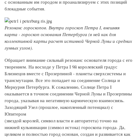
с основанным им городом и проанализируем с этих позиций
блокадные события.
Резонанс гороскопов. Внутри гороскоп Петра I, внешняя
карта - гороскоп основания Петербурга (в ней как для
коллективной карты расчет истинной Черной Луны и средних
лунных узлов)
.
Обращает внимание сильный резонанс основателя города с его
творением. На восходе у Петра I 9й королевский градус
Близнецов вместе с Прозерпиной - планеты сверхсистемы и
трансмутации. Все это попадает на соединение Солнца и
Меркурия Петербурга. К сожалению, Солнце Петра I
оказывается в точном соединении Черной Луны и Прозерпины
города, указывая на негативную кармическую взаимосвязь.
Заходящий Узел (прошлое, накопленный потенциал) с
Юпитером
(звездой королей, символ власти и авторитета) точно на
нижней кульминации (символ истока) гороскопа города. Да,
целиком и полностью город основан, создан и развивается как