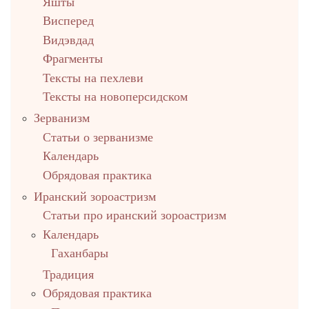
Яшты
Висперед
Видэвдад
Фрагменты
Тексты на пехлеви
Тексты на новоперсидском
Зерванизм
Статьи о зерванизме
Календарь
Обрядовая практика
Иранский зороастризм
Статьи про иранский зороастризм
Календарь
Гаханбары
Традиция
Обрядовая практика