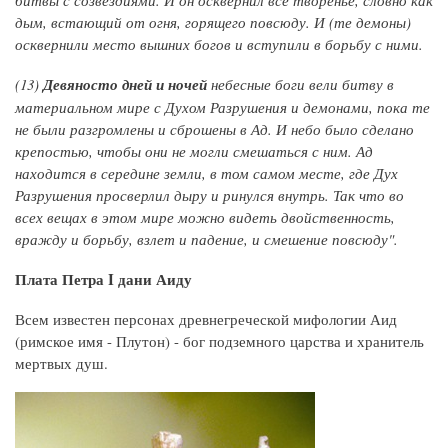
дым, встающий от огня, горящего повсюду. И (те демоны)
осквернили место вышних богов и вступили в борьбу с ними.
(13)
Девяносто дней и ночей
небесные боги вели битву в
материальном мире с Духом Разрушения и демонами, пока те
не были разгромлены и сброшены в Ад. И небо было сделано
крепостью, чтобы они не могли смешаться с ним. Ад
находится в середине земли, в том самом месте, где Дух
Разрушения просверлил дыру и ринулся внутрь. Так что во
всех вещах в этом мире можно видеть двойственность,
вражду и борьбу, взлет и падение, и смешение повсюду".
Плата Петра I дани Аиду
Всем известен персонах древнегреческой мифологии Аид
(римское имя - Плутон) - бог подземного царства и хранитель
мертвых душ.