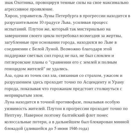
знак Охотника, провоцируя темные силы на свое максимально
агрессивное проявление.
Хирон, управитель Луны Петербурга в прогрессии находится в
разрушительном 10 градусе Льва, усиливая процесс
испытаний. Плутон же, который так мистериально на
завершении своего цикла потребовал возмездия за жертвы,
загубленные при основании города, находился во Льве в
соединении с Белой Луной. Возможно благодаря этой
поддержке светлых сил город не пал, не был сломлен и
гитлеровские планы о "сравнении его с землей и полным
геноцидом жителей" не удались.
Аза, одна из точек сил зла, связанная со страхом, ужасом и
разрушением здесь проходит точно по Асценденту и Урану
города, показывая что горожанам предстоит столкнуться с
неприкрытым злом.
Луна находится в точной противофазе, показывая особую
уязвимость жителей. Плутон в прогрессии проходит точно по
Нептуну. Наверное поэтому балтийский флот понес
колоссальные потери, а в дальнейшем был блокирован минной
блокадой (длившейся до 5 июня 1946 года)