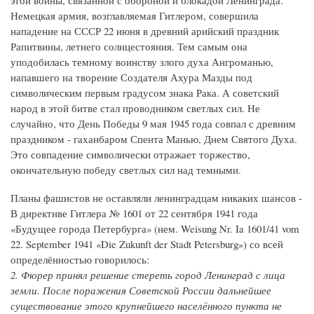
Немецкая армия, возглавляемая Гитлером, совершила
нападение на СССР 22 июня в древний арийский праздник
Рапитвины, летнего солнцестояния. Тем самым она
уподобилась темному воинству злого духа Ангроманью,
напавшего на творение Создателя Ахура Мазды под
символическим первым градусом знака Рака. А советский
народ в этой битве стал проводником светлых сил. Не
случайно, что День Победы 9 мая 1945 года совпал с древним
праздником - гаханбаром Спента Манью, Днем Святого Духа.
Это совпадение символически отражает торжество,
окончательную победу светлых сил над темными.
Планы фашистов не оставляли ленинградцам никаких шансов -
В директиве Гитлера № 1601 от 22 сентября 1941 года
«Будущее города Петербурга» (нем. Weisung Nr. Ia 1601/41 vom
22. September 1941 «Die Zukunft der Stadt Petersburg») со всей
определённостью говорилось:
2. Фюрер принял решение стереть город Ленинград с лица
земли. После поражения Советской России дальнейшее
существование этого крупнейшего населённого пункта не