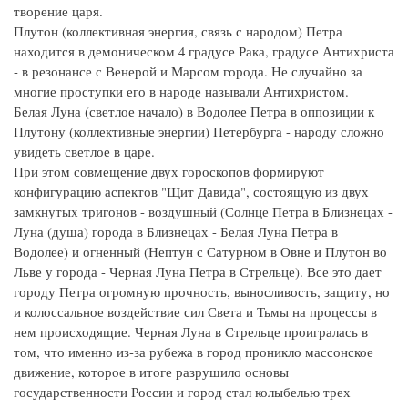
творение царя.
Плутон (коллективная энергия, связь с народом) Петра
находится в демоническом 4 градусе Рака, градусе Антихриста
- в резонансе с Венерой и Марсом города. Не случайно за
многие проступки его в народе называли Антихристом.
Белая Луна (светлое начало) в Водолее Петра в оппозиции к
Плутону (коллективные энергии) Петербурга - народу сложно
увидеть светлое в царе.
При этом совмещение двух гороскопов формируют
конфигурацию аспектов "Щит Давида", состоящую из двух
замкнутых тригонов - воздушный (Солнце Петра в Близнецах -
Луна (душа) города в Близнецах - Белая Луна Петра в
Водолее) и огненный (Нептун с Сатурном в Овне и Плутон во
Льве у города - Черная Луна Петра в Стрельце). Все это дает
городу Петра огромную прочность, выносливость, защиту, но
и колоссальное воздействие сил Света и Тьмы на процессы в
нем происходящие. Черная Луна в Стрельце проигралась в
том, что именно из-за рубежа в город проникло массонское
движение, которое в итоге разрушило основы
государственности России и город стал колыбелью трех