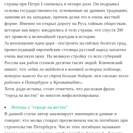
страны при Петре I снизилась в четыре раза. Он подрывал
основы государственности, основанные на древних традициях,
заменяя их на западные, причем делая это в очень жесткой
форме. Именно он открыл дорогу на Русь тайным обществам,
которые как вирус внедрились в тело страны, что спустя 200
лет привело к величайшей трагедии в истории.
За воплощение идеи царя - построить на гиблых болотах град,
превосходящий европейские столицы русский народ заплатил
очень высокую цену. На великую стройку со всех губерний
России как рабов сгоняли десятки тысяч людей. Ключевский
пишет, что «
едва ли найдется в военной истории побоище,
которое вывело бы из строя больше бойцов, чем сколько легло
рабочих в Петербурге и Кронштадте»
.
Хотя, ради истины, стоит отметить, что расхожая фраза
"город на костях" во многом мифологизирована.
Легенда о "городе на костях"
В данной статье автор анализирует имеющиеся данные и
говорит, что молва стократ преувеличила число погибших при
строительстве Петербурга. Число этих погибших называют