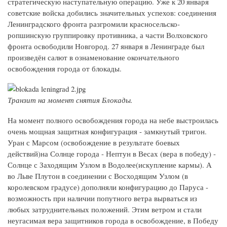
стратегическую наступательную операцию. Уже к 20 января
советские войска добились значительных успехов: соединения
Ленинградского фронта разгромили красносельско-
ропшинскую группировку противника, а части Волховского
фронта освободили Новгород. 27 января в Ленинграде был
произведён салют в ознаменование окончательного
освобождения города от блокады.
Транзит на момент снятия Блокады.
На момент полного освобождения города на небе выстроилась
очень мощная защитная конфигурация - замкнутый тригон.
Уран с Марсом (освобождение в результате боевых
действий)на Солнце города - Нептун в Весах (вера в победу) -
Солнце с Заходящим Узлом в Водолее(искупление кармы). А
во Льве Плутон в соединении с Восходящим Узлом (в
королевском градусе) дополняли конфигурацию до Паруса -
возможность при наличии попутного ветра вырваться из
любых затруднительных положений. Этим ветром и стали
неугасимая вера защитников города в освобождение, в Победу