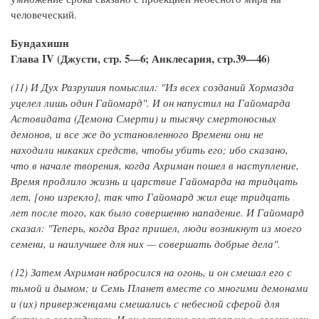
человеческий.
Бундахишн
Глава IV (Джусти, стр. 5—6; Анклесария, стр.39—46)
(11) И Дух Разрушия помыслил: "Из всех созданий Хормазда
уцелел лишь один Гайомард". И он напустил на Гайомарда
Астовидата (Демона Смерти) и тысячу смертоносных
демонов, и все же до установленного Времени они не
находили никаких средств, чтобы убить его; ибо сказано,
что в начале творения, когда Ахриман пошел в наступление,
Время продлило жизнь и царствие Гайомарда на тридцать
лет, [оно изрекло], так что Гайомард жил еще тридцать
лет после того, как было совершенно нападение. И Гайомард
сказал: "Теперь, когда Враг пришел, люди возникнут из моего
семени, и наилучшее для них — совершать добрые дела".
(12) Затем Ахриман набросился на огонь, и он смешал его с
тьмой и дымом; и Семь Планет вместе со многими демонами
и (их) приверженцами смешались с небесной сферой для
битвы с созвездиями. И он осквернил все творенье, словно как