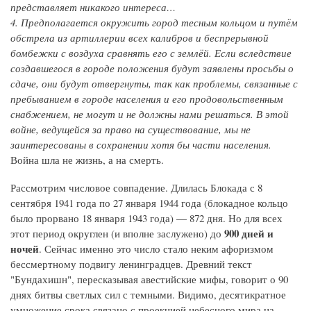
представляет никакого интереса…
4. Предполагается окружить город тесным кольцом и путём
обстрела из артиллерии всех калибров и беспрерывной
бомбежки с воздуха сравнять его с землёй. Если вследствие
создавшегося в городе положения будут заявлены просьбы о
сдаче, они будут отвергнуты, так как проблемы, связанные с
пребыванием в городе населения и его продовольственным
снабжением, не могут и не должны нами решаться. В этой
войне, ведущейся за право на существование, мы не
заинтересованы в сохранении хотя бы части населения.
Война шла не жизнь, а на смерть.
Рассмотрим числовое совпадение. Длилась Блокада с 8
сентября 1941 года по 27 января 1944 года (блокадное кольцо
было прорвано 18 января 1943 года) — 872 дня. Но для всех
900 дней и
этот период округлен (и вполне заслужено) до
ночей
. Сейчас именно это число стало неким афоризмом
бессмертному подвигу ленинградцев. Древний текст
"Бундахишн", пересказывая авестийские мифы, говорит о 90
днях битвы светлых сил с темными. Видимо, десятикратное
умножение срока связано с проекцией небесного мира на