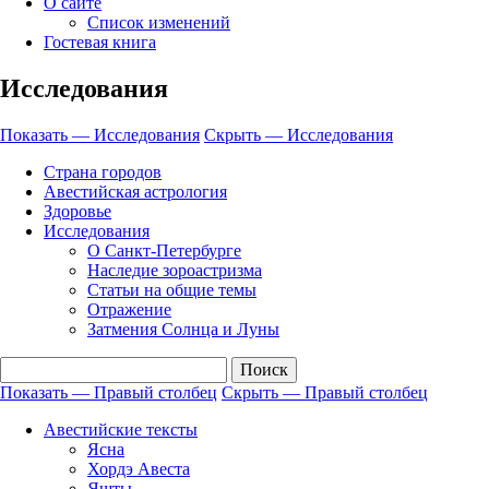
О сайте
Список изменений
Гостевая книга
Исследования
Показать — Исследования
Скрыть — Исследования
Страна городов
Авестийская астрология
Здоровье
Исследования
О Санкт-Петербурге
Наследие зороастризма
Cтатьи на общие темы
Отражение
Затмения Солнца и Луны
Показать — Правый столбец
Скрыть — Правый столбец
Правый
Авестийские тексты
столбец
Ясна
Хордэ Авеста
Яшты