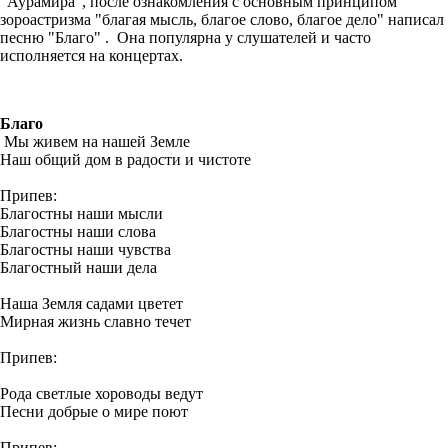
"Аурамира", после ознакомления с основным принципом
зороастризма "благая мысль, благое слово, благое дело" написал
песню "Благо" . Она популярна у слушателей и часто
исполняется на концертах.
Благо
Мы живем на нашей Земле
Наш общий дом в радости и чистоте
Припев:
Благостны наши мысли
Благостны наши слова
Благостны наши чувства
Благостный наши дела
Наша Земля садами цветет
Мирная жизнь славно течет
Припев:
Рода светлые хороводы ведут
Песни добрые о мире поют
Припев: