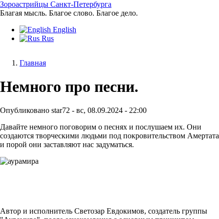
Перейти
Зороастрийцы Санкт-Петербурга
к
Благая мысль. Благое слово. Благое дело.
основному
English
содержанию
Rus
Главная
Строка
Немного про песни.
навигации
Опубликовано
star72
-
вс, 08.09.2024 - 22:00
Давайте немного поговорим о песнях и послушаем их. Они
создаются творческими людьми под покровительством Амертата
и порой они заставляют нас задуматься.
Image
Автор и исполнитель Светозар Евдокимов, создатель группы