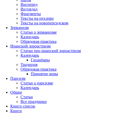
Висперед
Видэвдад
Фрагменты
Тексты на пехлеви
Тексты на новоперсидском
Зерванизм
Статьи о зерванизме
Календарь
Обрядовая практика
Иранский зороастризм
Статьи про иранский зороастризм
Календарь
Гаханбары
Традиция
Обрядовая практика
Принятие веры
Парсизм
Статьи о парсизме
Календарь
Общее
Статьи
Все праздники
Книги список
Книги