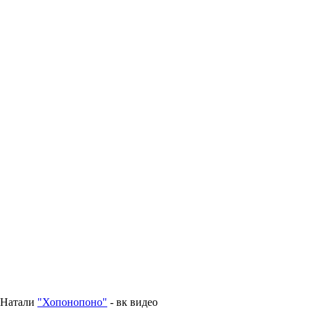
Натали
"Хопонопоно"
- вк видео