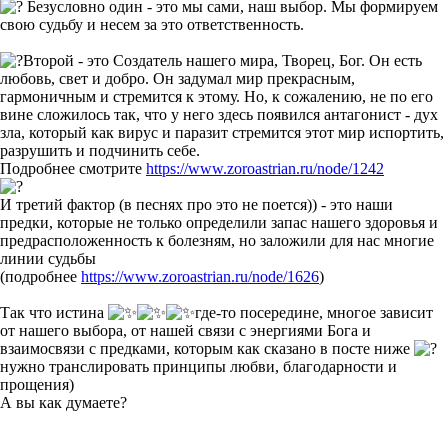
Безусловно один - это мы сами, наш выбор. Мы формируем
свою судьбу и несем за это ответственность.
Второй - это Создатель нашего мира, Творец, Бог. Он есть
любовь, свет и добро. Он задумал мир прекрасным,
гармоничным и стремится к этому. Но, к сожалению, не по его
вине сложилось так, что у него здесь появился антагонист - дух
зла, который как вирус и паразит стремится этот мир испортить,
разрушить и подчинить себе.
Подробнее смотрите
https://www.zoroastrian.ru/node/1242
И третий фактор (в песнях про это не поется)) - это наши
предки, которые не только определили запас нашего здоровья и
предрасположенность к болезням, но заложили для нас многие
линии судьбы
(подробнее
https://www.zoroastrian.ru/node/1626
)
Так что истина
где-то посередине, многое зависит
от нашего выбора, от нашей связи с энергиями Бога и
взаимосвязи с предками, которым как сказано в посте ниже
нужно транслировать принципы любви, благодарности и
прощения)
А вы как думаете?