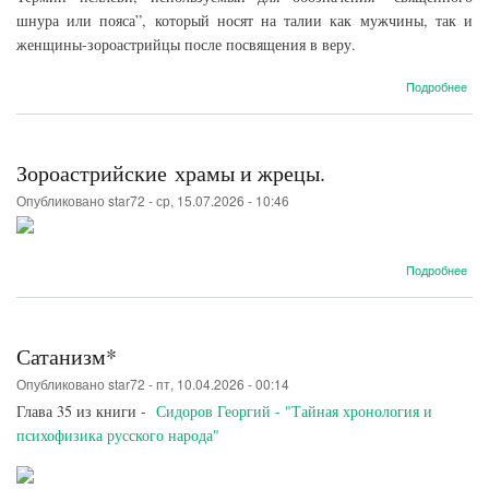
шнура или пояса”, который носят на талии как мужчины, так и
женщины-зороастрийцы после посвящения в веру.
о
Подробнее
Зна
свя
поя
куш
Зороастрийские храмы и жрецы.
Опубликовано
star72
-
ср, 15.07.2026 - 10:46
о
Подробнее
Зор
и
жре
Сатанизм*
Опубликовано
star72
-
пт, 10.04.2026 - 00:14
Глава 35 из книги -
Сидоров Георгий - "Тайная хронология и
психофизика русского народа"