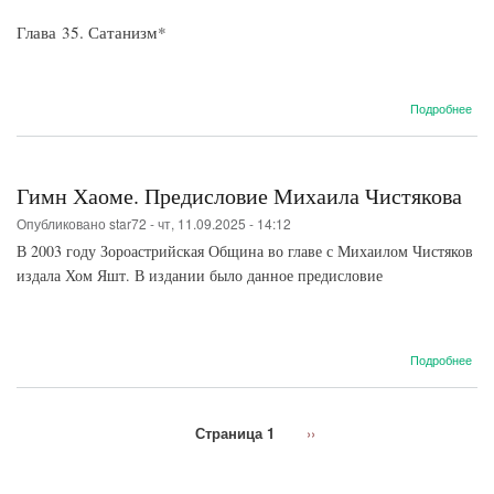
Глава 35. Сатанизм*
о
Подробнее
Сат
Гимн Хаоме. Предисловие Михаила Чистякова
Опубликовано
star72
-
чт, 11.09.2025 - 14:12
В 2003 году Зороастрийская Община во главе с Михаилом Чистяков
издала Хом Яшт. В издании было данное предисловие
о
Подробнее
Гим
Хао
Пре
Страница 1
Следующая
››
Мих
Нумерация
страница
Чис
страниц