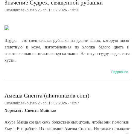
Значение Судрех, священной рубашки
Опубликовано
star72
-
ср, 15.07.2026 - 13:12
Шудра - это специальная рубашка из девяти швов, которую носят
вплотную к коже, изготовленная из хлопка белого цвета и
изготовленная из цельного куска ткани. На такую судру надевается
кусти.
о
Подробнее
Зна
Суд
свя
руб
Амеша Спента (ahuramazda com)
Опубликовано
star72
-
ср, 15.07.2026 - 12:57
Хормазд : Спента Майнью
Ахура Мазда создал семь божественных духов, чтобы они помогали
Ему в Его работе. Их называют Амеша Спента. Их также называют