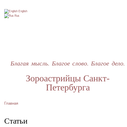
Перейти
к
English
основному
Rus
содержанию
Благая мысль. Благое слово. Благое дело.
Зороастрийцы Санкт-
Петербурга
Главная
Строка
навигации
Статьи