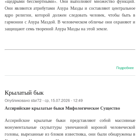
«щедрыми бессмертными». Они выполняют множество функций.
Они являются атрибутами Ахура Мазды и составляют центральное
ядро религии, которой должен следовать человек, чтобы быть в
гармонии с Ахура Маздой. В человеческом обличье они охраняют и
защищают семь творений Ахура Мазды на этой земле.
о
Подробнее
Ам
Спе
(ah
com
Крылатый бык
Опубликовано
star72
-
ср, 15.07.2026 - 12:49
Ассирийские крылатые быки Мифологическое Существо
Ассирийские крылатые быки представляют собой массивные
монументальные скульптуры увенчанной короной человеческой
головы, вырезанные из блоков известняка, они были обнаружены в