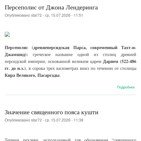
Персеполис от Джона Лендеринга
Опубликовано
star72
-
ср, 15.07.2026 - 11:51
Персеполис (древнеперсидская Парса, современный Тахт-и-
Джамшид):
греческое название одной из столиц древней
Дарием (522-486
персидской империи, основанной великим царем
гг. до н.э.)
, в сорока трех километрах вниз по течению от столицы
Кира Великого, Пасаргады
.
о
Подробнее
Пер
от
Джо
Лен
Значение священного пояса кушти
Опубликовано
star72
-
ср, 15.07.2026 - 11:38
Термин пехлеви, используемый для обозначения “священного