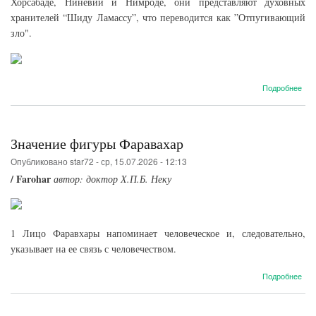
Хорсабаде, Ниневии и Нимроде, они представляют духовных
хранителей “Шиду Ламассу”, что переводится как ”Отпугивающий
зло".
о
Подробнее
Кры
бык
Значение фигуры Фаравахар
Опубликовано
star72
-
ср, 15.07.2026 - 12:13
/ Farohar
автор: доктор Х.П.Б. Неку
1 Лицо Фаравхары напоминает человеческое и, следовательно,
указывает на ее связь с человечеством.
о
Подробнее
Зна
фиг
Фар