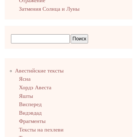
Отражение
Затмения Солнца и Луны
Правый
Авестийские тексты
столбец
Ясна
Хордэ Авеста
Яшты
Висперед
Видэвдад
Фрагменты
Тексты на пехлеви