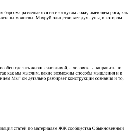
ья барсома размещаются на изогнутом ложе, имеющем рога, как
рочитаны молитвы. Махруй олицетворяет дух луны, в котором
собен сделать жизнь счастливой, а человека - направить по
. Итак как мы мыслим, какие возможны способы мышления и к
нием Мы" он детально разбирает конструкции сознания и то,
пиляция статей по материалам ЖЖ сообщества Обыкновенный