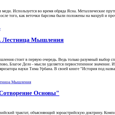
 меди. Используется во время обряда Ясна. Металлические прут
 после того, как веточки барсома были положены на махруй и п
е
ы. Лестница Мышления
шления стоит в первую очередь. Ведь только разумный выбор спо
Слово, Благое Дело - мысли уделяется первостепенное значение
ризатора науки Тима Урбана. В своей книге "История под назва
естница Мышления
"Сотворение Основы"
евийский трактат, объясняющий зороастрийскую доктрину. Ком