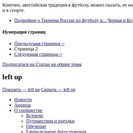
Конечно, авестийская традиция к футболу, можно сказать, не 
и в спорте.
Подробнее
о Тренеры России по футболу и... Черная и Бе
Нумерация страниц
Предыдущая страница
‹‹
Страница 2
Следующая страница
››
Подписаться на Cтатьи на общие темы
left up
Показать — left up
Скрыть — left up
Новости
Анонсы
О сообществе
Встречи
Путешествия и поездки
Обучение
Еженедельные богослужения