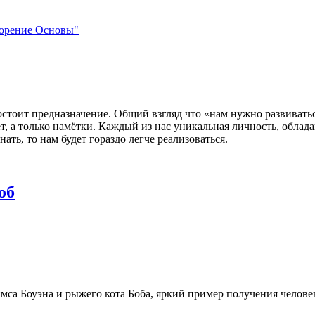
ворение Основы"
остоит предназначение. Общий взгляд что «нам нужно развиватьс
вет, а только намётки. Каждый из нас уникальная личность, обл
ть, то нам будет гораздо легче реализоваться.
об
мса Боуэна и рыжего кота Боба, яркий пример получения челове