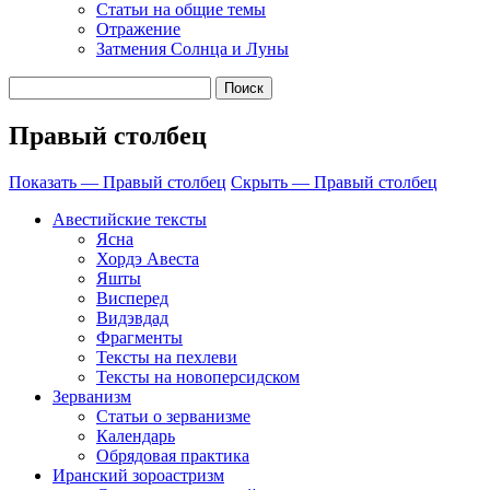
Cтатьи на общие темы
Отражение
Затмения Солнца и Луны
Правый столбец
Показать — Правый столбец
Скрыть — Правый столбец
Авестийские тексты
Ясна
Хордэ Авеста
Яшты
Висперед
Видэвдад
Фрагменты
Тексты на пехлеви
Тексты на новоперсидском
Зерванизм
Статьи о зерванизме
Календарь
Обрядовая практика
Иранский зороастризм