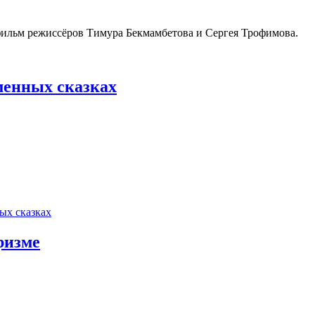
льм режиссёров Тимура Бекмамбетова и Сергея Трофимова.
менных сказках
ых сказках
ризме