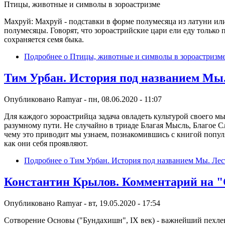
Птицы, животные и символы в зороастризме
Махруй: Махруй - подставки в форме полумесяца из латуни или
полумесяцы. Говорят, что зороастрийские цари ели еду только
сохраняется семя быка.
Подробнее
о Птицы, животные и символы в зороастризм
Тим Урбан. История под названием М
Опубликовано
Ramyar
-
пн, 08.06.2020 - 11:07
Для каждого зороастрийца задача овладеть культурой своего мы
разумному пути. Не случайно в триаде Благая Мысль, Благое 
чему это приводит мы узнаем, познакомившись с книгой популя
как они себя проявляют.
Подробнее
о Тим Урбан. История под названием Мы. Л
Константин Крылов. Комментарий на 
Опубликовано
Ramyar
-
вт, 19.05.2020 - 17:54
Сотворение Основы ("Бундахишн", IX век) - важнейший пехл